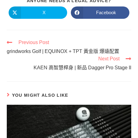
ANYONE NEEDS A LEGAL ADVICE?
X
Facebook
Previous Post
grindworks Golf​ | EQUINOX + TPT 黃金版 爆遠配置
Next Post
KAEN 高智慧桿身​ | 新品 Dagger Pro Stage II
YOU MIGHT ALSO LIKE