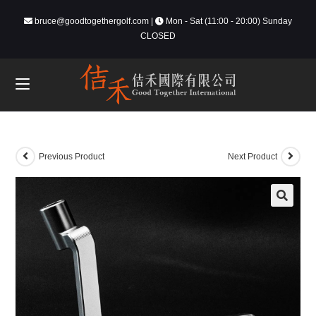
bruce@goodtogethergolf.com
|
Mon - Sat (11:00 - 20:00) Sunday
CLOSED
Previous Product
Next Product