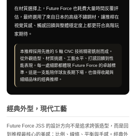
在材質選擇上，Future Force 也耗費大量時間反覆評
估，最終選用了來自日本的高級不鏽鋼材，讓推桿在
視覺質感、觸感回饋與整體穩定度上都更符合高階玩
家期待。
本推桿採用先進的 5 軸 CNC 技術精密銑削而成。
從外觀造型、材質挑選、工藝水平、打感回饋到性
能表現，每一處細節都體現 Future Force 的卓越標
準。這是一支能陪伴球友長期下場，也值得收藏與
細細品味的經典推桿。
經典外型，現代工藝
Future Force JSS 的設計方向不是追求誇張造型，而是回
到推桿最核心的美感：比例、線條、平衡與手感。經典外