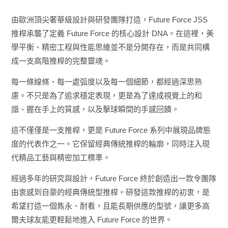
由歐洲頂尖奢華級設計與研發團隊打造，Future Force JSS
推桿承襲了定義 Future Force 的核心設計 DNA。在這裡，美
學平衡、精密工程與性能思維並不是分開存在，而是共同構
成一支高階推桿的完整靈魂。
每一條線條、每一處弧度以及每一個細節，都經過深思熟
慮。不只是為了追求穩定表現，更是為了達成視覺上的和
諧、握在手上的質感，以及擊球瞬間的手感回饋。
這不僅僅是一支推桿，更是 Future Force 系列中展現品牌態
度的代表作之一。它保留經典傳統推桿的輪廓，同時注入現
代精品工藝與精密加工標準。
經過多年的研究與設計，Future Force 終於創造出一款令團隊
由衷感到自豪的經典傳統型推桿。研發這款推桿的初衷，是
希望打造一個雋永、耐看，且能長期供應的型號，讓更多高
爾夫球友能更輕鬆地進入 Future Force 的世界。