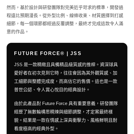
然而，基於設計與研發團隊對完美近乎苛求的標準，開發過
程遠比預期漫長。從外型比例、線條收束、材質選擇到打感
細節，每一個環節都經過反覆調整，最終才完成這款令人滿
意的作品。
FUTURE FORCE® | JSS
JSS 是一款精緻且具備精品級質感的推桿。資深球具
愛好者在初次見到它時，往往會因為其外觀質感、加
工細節與整體完成度，而高估它的售價。這也是一款
普世公認、令人賞心悅目的經典設計。
由於此產品對 Future Force 具有重要意義，研發團隊
經歷了無數輪構思精煉與細節調整，才定案最終樣
貌。結果是一款在情感上深具衝擊力、風格鮮明且耐
看度極高的經典外型。