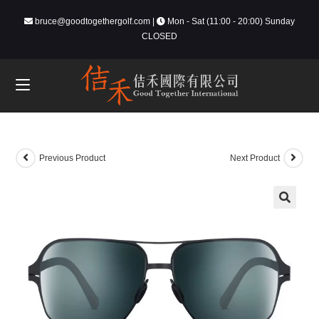
bruce@goodtogethergolf.com
|
Mon - Sat (11:00 - 20:00) Sunday
CLOSED
Previous Product
Next Product