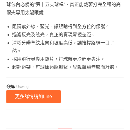
球包內必備的”第十五支球桿”，真正能戴著打完全程的高
爾夫專用太陽眼鏡
阻隔紫外線、藍光，讓眼睛得到全方位的保護。
過濾反光及眩光，真正的實現零視差距。
清晰分辨草紋走向和坡度高低，讓推桿路線一目了
然。
採用飛行員專用鏡片，打球時更冷靜更專注。
超輕鏡架，可調節鏡腿鬆緊，配戴體驗無感而舒適。
分類:
Uswing
更多詳情請加Line